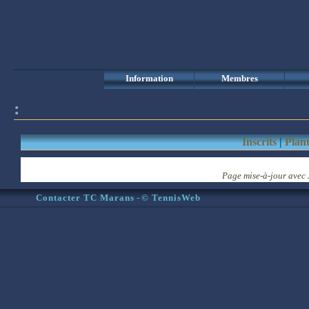
Information
Membres
:
Inscrits
|
Plan
Page mise-à-jour
avec
Contacter TC Marans
-
© TennisWeb