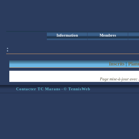
Information
Membres
:
Inscrits
|
Plan
Page mise-à-jour
avec
Contacter TC Marans
-
© TennisWeb